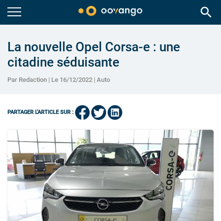
search
La nouvelle Opel Corsa-e : une
citadine séduisante
Par Redaction | Le 16/12/2022 |
Auto
PARTAGER L'ARTICLE SUR :