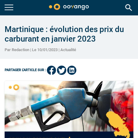
search
Martinique : évolution des prix du
carburant en janvier 2023
Par Redaction | Le 10/01/2023 |
Actualité
PARTAGER L'ARTICLE SUR :