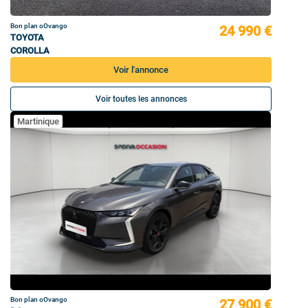
Bon plan oOvango
24 990 €
TOYOTA
COROLLA
Voir l'annonce
Voir toutes les annonces
Martinique
Bon plan oOvango
27 900 €