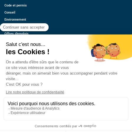
Code et permis
Conseil
Environnement
Économie
Offres d’emplois
Ressources
Contact
Qui sommes-nous ?
Estimez votre voiture
FAQ
Mentions légales
CGU
Retrouvez-nous
© 2026 oovango, Tous droits réservés