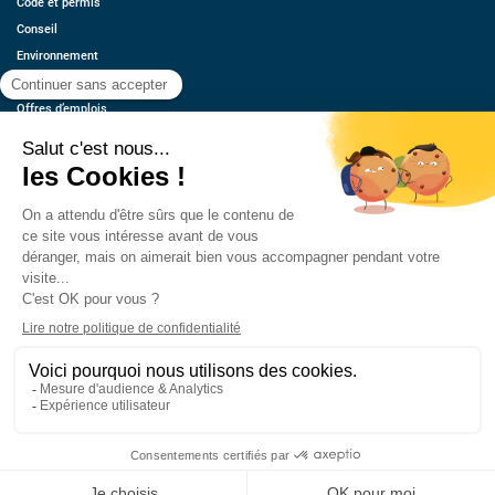
Code et permis
Conseil
Environnement
Économie
Offres d’emplois
Ressources
Contact
Qui sommes-nous ?
Estimez votre voiture
FAQ
Mentions légales
CGU
Retrouvez-nous
© 2026 oovango, Tous droits réservés