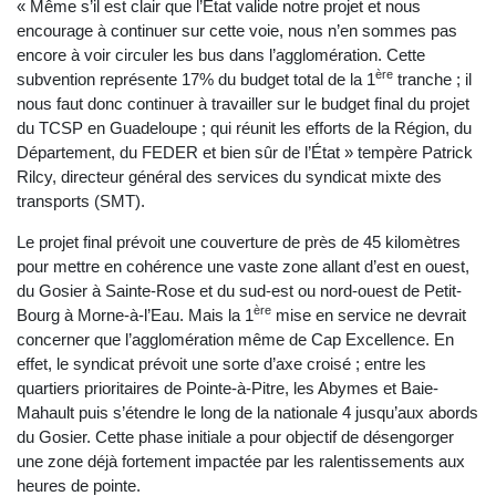
« Même s’il est clair que l’État valide notre projet et nous
encourage à continuer sur cette voie, nous n’en sommes pas
encore à voir circuler les bus dans l’agglomération. Cette
ère
subvention représente 17% du budget total de la 1
tranche ; il
nous faut donc continuer à travailler sur le budget final du projet
du TCSP en Guadeloupe ; qui réunit les efforts de la Région, du
Département, du FEDER et bien sûr de l’État » tempère Patrick
Rilcy, directeur général des services du syndicat mixte des
transports (SMT).
Le projet final prévoit une couverture de près de 45 kilomètres
pour mettre en cohérence une vaste zone allant d’est en ouest,
du Gosier à Sainte-Rose et du sud-est ou nord-ouest de Petit-
ère
Bourg à Morne-à-l’Eau. Mais la 1
mise en service ne devrait
concerner que l’agglomération même de Cap Excellence. En
effet, le syndicat prévoit une sorte d’axe croisé ; entre les
quartiers prioritaires de Pointe-à-Pitre, les Abymes et Baie-
Mahault puis s’étendre le long de la nationale 4 jusqu’aux abords
du Gosier. Cette phase initiale a pour objectif de désengorger
une zone déjà fortement impactée par les ralentissements aux
heures de pointe.