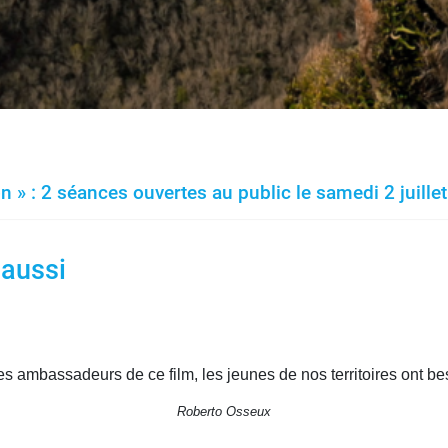
n » : 2 séances ouvertes au public le samedi 2 juillet
 aussi
es ambassadeurs de ce film, les jeunes de nos territoires ont bes
Roberto Osseux