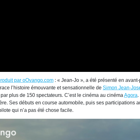
 produit par oOvango.com
: « Jean-Jo », a été présenté en avan
etrace l’histoire émouvante et sensationnelle de
Simon Jean-Jos
 par plus de 150 spectateurs. C’est le cinéma au cinéma
Agora
.
ière. Ses débuts en course automobile, puis ses participations 
ilote qui n’a pas été chose facile.