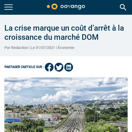
search
La crise marque un coût d’arrêt à la
croissance du marché DOM
Par Redaction | Le 01/07/2021 |
Économie
PARTAGER L'ARTICLE SUR :