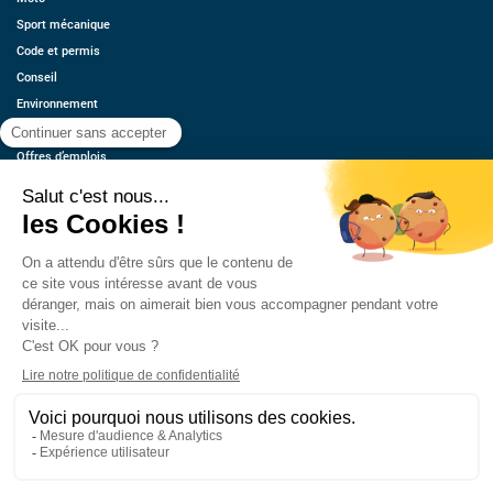
Sport mécanique
Code et permis
Conseil
Environnement
Économie
Offres d’emplois
Ressources
Contact
Qui sommes-nous ?
Estimez votre voiture
FAQ
Mentions légales
CGU
Retrouvez-nous