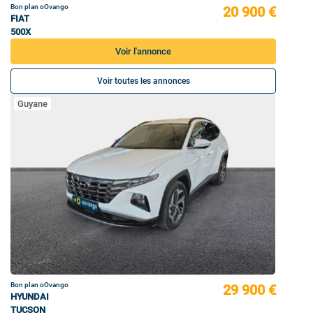
Bon plan oOvango
20 900 €
FIAT
500X
Voir l'annonce
Voir toutes les annonces
Guyane
Bon plan oOvango
29 900 €
HYUNDAI
TUCSON