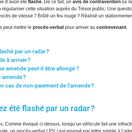
ue d’avoir été
flashé
. De ce fait, un
avis de contravention
lui s
a régulariser cette situation auprès du Trésor public. Une questi
excès de vitesse ? Brûlé un feu rouge ? Réalisé un stationnemen
e peut mettre le
procès-verbal
pour arriver au
contrevenant
.
lashé par un radar ?
 à arriver ?
ne amende peut-il être allongé ?
e amende ?
en cas de non-paiement de l’amende ?
z été flashé par un radar ?
tes. Comme évoqué ci-dessus, lorsqu’un véhicule fait une infract
ite, un procès-verbal ( PV ) est envoyé par lettre simple à l’adr