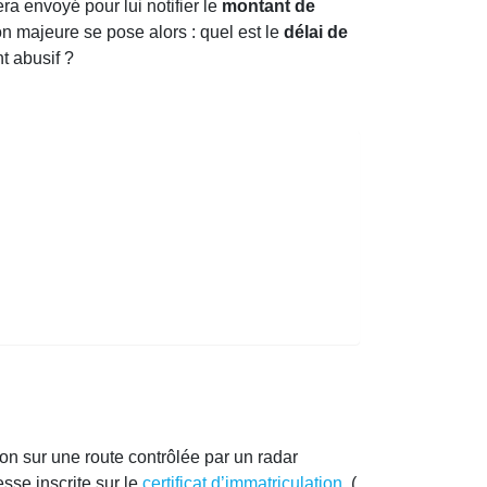
era envoyé pour lui notifier le
montant de
on majeure se pose alors : quel est le
délai de
t abusif ?
ion sur une route contrôlée par un radar
esse inscrite sur le
certificat d’immatriculation
(