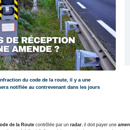
nfraction du code de la route, il y a une
era notifiée au contrevenant dans les jours
Code de la Route
contrôlée par un
radar
, il doit payer une
amen