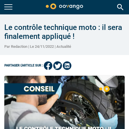
search
Le contrôle technique moto : il sera
finalement appliqué !
Par Redaction | Le 24/11/2022 |
Actualité
PARTAGER L'ARTICLE SUR :