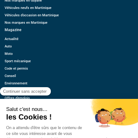
Nos marques en Guyane
Véhicules neufs en Martinique
Véhicules d’occasion en Martinique
Nos marques en Martinique
Magazine
Actualité
Auto
Moto
Sport mécanique
Code et permis
Conseil
Environnement
Économie
Offres d’emplois
Ressources
Contact
Qui sommes-nous ?
Estimez votre voiture
FAQ