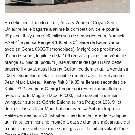
En définitive, Théodore 1er , Accary 2eme et Coyan 3eme.
Un autre belle bagarre a animé la compétition, celle pour la
e
4
place. Il n’y a que 96 millièmes de secondes entre Yannick
e
e
PAM 4
avec sa Peugeot 106 et la 5
place de Katia Dumar
avec sa Gema 630GT (monoplace). Malgré ses problèmes
d’amortisseurs, le pilote de la 106 réussi à placer son véhicule
orange au pied du podium juste avant le déluge ! Dans cette
bagarre il y avait aussi Kenny Guilon, ce dernier qui a vendu sa
C2 en Guadeloupe était en double montée avec la Subaru de
e
Jean Marc Labeau. Kenny finit 6
à 85 millièmes secondes de
e
Katia. 7
Place pour Georgi Fagour qui revenait aux affaires
avec sa belle Mégane Maxi F2000, juste devant le dernier
e
vainqueur surprise Gérald Eniona sur sa Peugeot 106. 9
et
dernier classé Jean-Marc Labeau avec sa Subaru Impreza.
Petite pensée pour Christopher Théodore, le frère de Rodrigue
qui n’a pu terminer une montée à cause d’un bris mécanique qui
a causé une sortie de route sans gravité. Il était au volant d’une