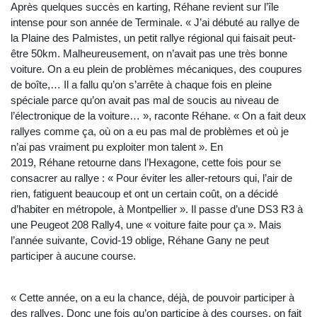
Après quelques succès en karting, Réhane revient sur l’île
intense pour son année de Terminale. « J’ai débuté au rallye de
la Plaine des Palmistes, un petit rallye régional qui faisait peut-
être 50km. Malheureusement, on n’avait pas une très bonne
voiture. On a eu plein de problèmes mécaniques, des coupures
de boîte,… Il a fallu qu’on s’arrête à chaque fois en pleine
spéciale parce qu’on avait pas mal de soucis au niveau de
l’électronique de la voiture… », raconte Réhane. « On a fait deux
rallyes comme ça, où on a eu pas mal de problèmes et où je
n’ai pas vraiment pu exploiter mon talent ». En
2019, Réhane retourne dans l’Hexagone, cette fois pour se
consacrer au rallye : « Pour éviter les aller-retours qui, l’air de
rien, fatiguent beaucoup et ont un certain coût, on a décidé
d’habiter en métropole, à Montpellier ». Il passe d’une DS3 R3 à
une Peugeot 208 Rally4, une « voiture faite pour ça ». Mais
l’année suivante, Covid-19 oblige, Réhane Gany ne peut
participer à aucune course.
« Cette année, on a eu la chance, déjà, de pouvoir participer à
des rallyes. Donc une fois qu’on participe à des courses, on fait