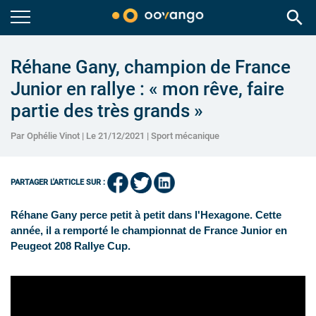
search
Réhane Gany, champion de France
Junior en rallye : « mon rêve, faire
partie des très grands »
Par Ophélie Vinot | Le 21/12/2021 |
Sport mécanique
PARTAGER L'ARTICLE SUR :
Réhane Gany perce petit à petit dans l'Hexagone. Cette
année, il a remporté le championnat de France Junior en
Peugeot 208 Rallye Cup.