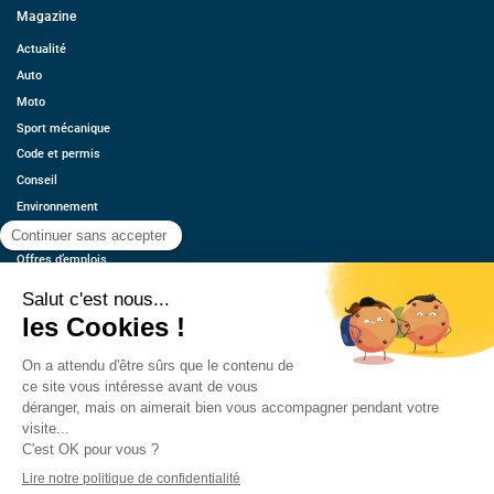
Magazine
Actualité
Auto
Moto
Sport mécanique
Code et permis
Conseil
Environnement
Économie
Offres d’emplois
Ressources
Contact
Qui sommes-nous ?
Estimez votre voiture
FAQ
Mentions légales
CGU