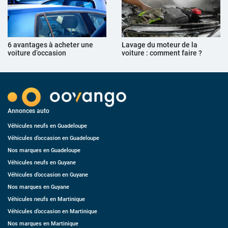
6 avantages à acheter une
Lavage du moteur de la
voiture d’occasion
voiture : comment faire ?
Annonces auto
Véhicules neufs en Guadeloupe
Véhicules d’occasion en Guadeloupe
Nos marques en Guadeloupe
Véhicules neufs en Guyane
Véhicules d’occasion en Guyane
Nos marques en Guyane
Véhicules neufs en Martinique
Véhicules d’occasion en Martinique
Nos marques en Martinique