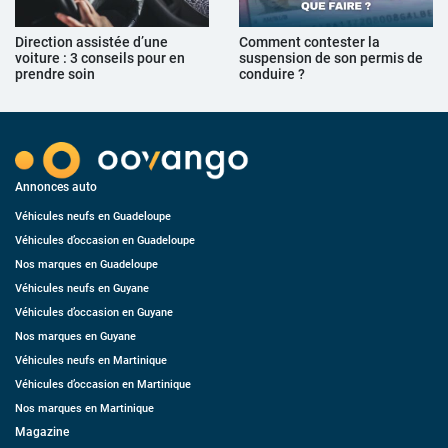
Direction assistée d’une
Comment contester la
voiture : 3 conseils pour en
suspension de son permis de
prendre soin
conduire ?
Annonces auto
Véhicules neufs en Guadeloupe
Véhicules d’occasion en Guadeloupe
Nos marques en Guadeloupe
Véhicules neufs en Guyane
Véhicules d’occasion en Guyane
Nos marques en Guyane
Véhicules neufs en Martinique
Véhicules d’occasion en Martinique
Nos marques en Martinique
Magazine