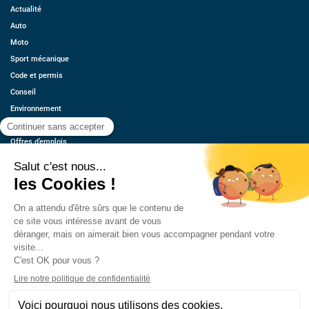
Actualité
Auto
Moto
Sport mécanique
Code et permis
Conseil
Environnement
Économie
Offres d’emplois
Ressources
Contact
Qui sommes-nous ?
Estimez votre voiture
FAQ
Mentions légales
CGU
Retrouvez-nous