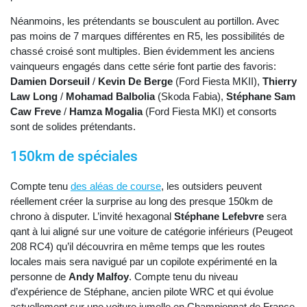
Néanmoins, les prétendants se bousculent au portillon. Avec
pas moins de 7 marques différentes en R5, les possibilités de
chassé croisé sont multiples. Bien évidemment les anciens
vainqueurs engagés dans cette série font partie des favoris:
Damien Dorseuil
/
Kevin De Berge
(Ford Fiesta MKII),
Thierry
Law Long
/
Mohamad Balbolia
(Skoda Fabia),
Stéphane Sam
Caw Freve
/
Hamza Mogalia
(Ford Fiesta MKI) et consorts
sont de solides prétendants.
150km de spéciales
Compte tenu
des aléas de course
, les outsiders peuvent
réellement créer la surprise au long des presque 150km de
chrono à disputer. L’invité hexagonal
Stéphane Lefebvre
sera
qant à lui aligné sur une voiture de catégorie inférieurs (Peugeot
208 RC4) qu’il découvrira en même temps que les routes
locales mais sera navigué par un copilote expérimenté en la
personne de
Andy Malfoy
. Compte tenu du niveau
d’expérience de Stéphane, ancien pilote WRC et qui évolue
actuellement sur une voiture jumelle en Championnat de France