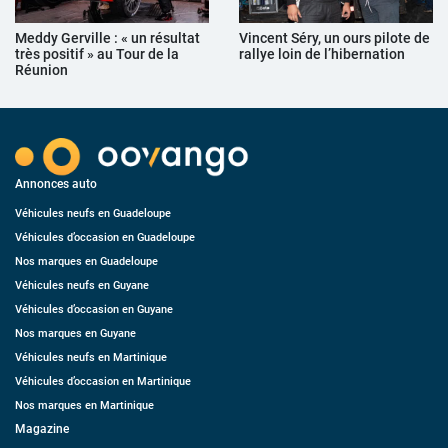
Meddy Gerville : « un résultat
Vincent Séry, un ours pilote de
très positif » au Tour de la
rallye loin de l’hibernation
Réunion
Annonces auto
Véhicules neufs en Guadeloupe
Véhicules d’occasion en Guadeloupe
Nos marques en Guadeloupe
Véhicules neufs en Guyane
Véhicules d’occasion en Guyane
Nos marques en Guyane
Véhicules neufs en Martinique
Véhicules d’occasion en Martinique
Nos marques en Martinique
Magazine