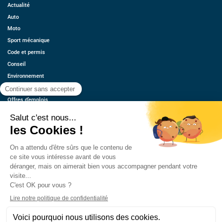
Actualité
Auto
Moto
Sport mécanique
Code et permis
Conseil
Environnement
Économie
Offres d’emplois
Ressources
Contact
Qui sommes-nous ?
Estimez votre voiture
FAQ
Mentions légales
CGU
Retrouvez-nous