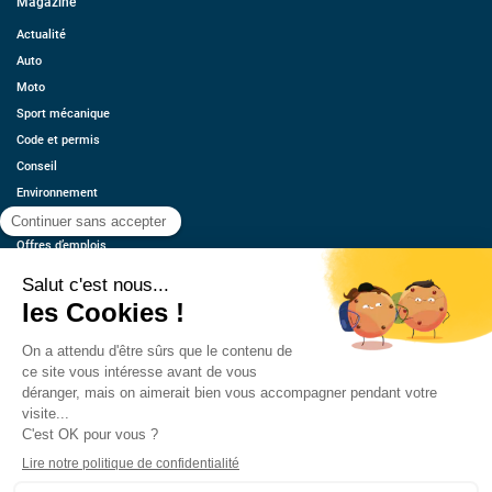
Magazine
Actualité
Auto
Moto
Sport mécanique
Code et permis
Conseil
Environnement
Économie
Offres d’emplois
Ressources
Contact
Qui sommes-nous ?
Estimez votre voiture
FAQ
Mentions légales
CGU
Retrouvez-nous