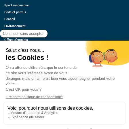
Sport mécanique
Code et permis
Conseil
Environnement
Économie
Offres d’emplois
Ressources
Contact
Qui sommes-nous ?
Estimez votre voiture
FAQ
Mentions légales
CGU
Retrouvez-nous