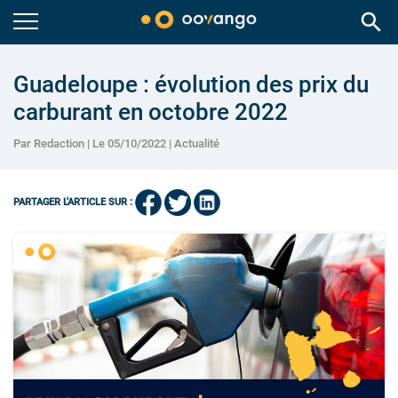
search
Guadeloupe : évolution des prix du
carburant en octobre 2022
Par Redaction | Le 05/10/2022 |
Actualité
PARTAGER L'ARTICLE SUR :