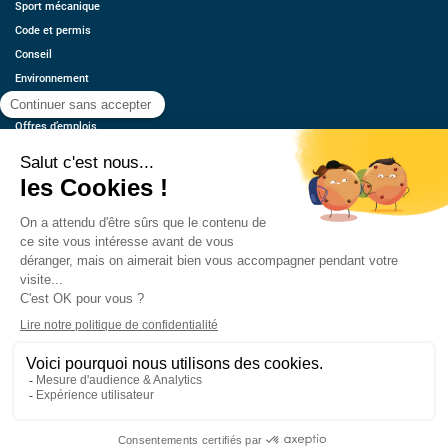
Sport mécanique
Code et permis
Conseil
Environnement
Économie
Offres d’emplois
Ressources
Contact
Qui sommes-nous ?
Estimez votre voiture
FAQ
Mentions légales
CGU
Retrouvez-nous