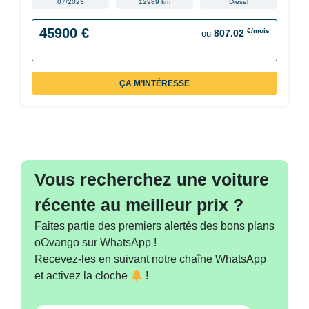
07/2023
12989 km
Diesel
45900 €
€/mois
807.02
ou
ÇA M’INTÉRESSE
Vous recherchez une voiture
récente au meilleur prix ?
Faites partie des premiers alertés des bons plans
oOvango sur WhatsApp !
Recevez-les en suivant notre chaîne WhatsApp
et activez la cloche
!