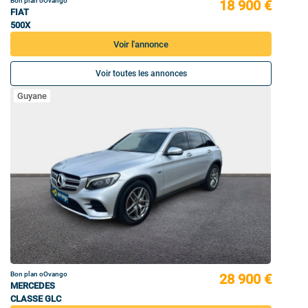
Bon plan oOvango
18 900 €
FIAT
500X
Voir l'annonce
Voir toutes les annonces
Guyane
Bon plan oOvango
28 900 €
MERCEDES
CLASSE GLC