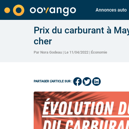
Annonces auto
Prix du carburant à May
cher
Par Nora Godeau | Le 11/04/2022 |
Économie
PARTAGER L'ARTICLE SUR :