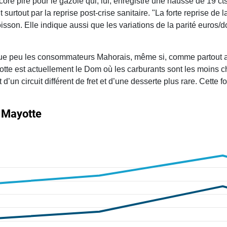
encore pire pour le gazole qui, lui, enregistre une hausse de 19 c
t surtout par la reprise post-crise sanitaire. "La forte reprise de
sson. Elle indique aussi que les variations de la parité euros/d
ue peu les consommateurs Mahorais, même si, comme partout aill
tte est actuellement le Dom où les carburants sont les moins ch
t d’un circuit différent de fret et d’une desserte plus rare. Cette 