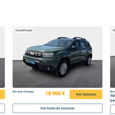
Guadeloupe
M
Bon plan oOvango
Bon
18 900 €
Voir l'annonce
TO
C-
Voir toutes les annonces