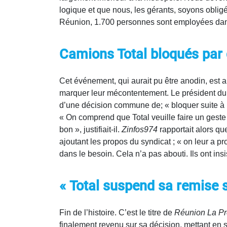
logique et que nous, les gérants, soyons obligé
Réunion, 1.700 personnes sont employées dans l
Camions Total bloqués par 
Cet événement, qui aurait pu être anodin, est al
marquer leur mécontentement. Le président du
d’une décision commune de; « bloquer suite à l
« On comprend que Total veuille faire un geste p
bon », justifiait-il.
Zinfos974
rapportait alors qu
ajoutant les propos du syndicat ; « on leur a p
dans le besoin. Cela n’a pas abouti. Ils ont ins
« Total suspend sa remise so
Fin de l’histoire. C’est le titre de
Réunion La Pr
finalement revenu sur sa décision, mettant en 