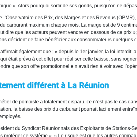
 unique ». Alors pourquoi sortir de ses gonds, puisqu’on ne dép
t de l’Observatoire des Prix, des Marges et des Revenus (OPMR)
ix du carburant maximum chaque mois. La marge est de 9 centimes 
ut dire que les acteurs peuvent vendre en dessous de ce prix »; 
tions décident de faire bénéficier aux consommateurs quelques ce
affirmait également que ; « depuis le 1er janvier, la loi interdit 
é qui était prévu à cet effet pour réaliser cette baisse, sans rogn
tendre que son offre promotionnelle n’avait rien à voir avec l’opé
ement différent à La Réunion
métier de pompiste a totalement disparu, ce n’est pas le cas da
tation, la baisse des prix du carburant pourrait facilement entr
s employés.
ident du Syndicat Réunionnais des Exploitants de Stations-Servic
s protéger ce système ». « Le risque est que les autres compag