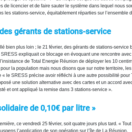
s de licencier et de faire sauter le système dans lequel nous som
es stations-service, équitablement réparties sur l’ensemble du
des gérants de stations-service
lé bien plus loin ; le 21 février, des gérants de stations-servic
 SRESS expliquait ce blocage en évoquant une rencontre avec 
’insistance de Total Energie Réunion de déployer les 10 centim
our la population mais nous disons que sur notre territoire, les 
e « le SRESS précise avoir réfléchi à une autre possibilité pour 
roposé une solution alternative avec des cartes et un accord ave
isté et ont appliqué la remise dans 3 stations-service ».
lidaire de 0,10€ par litre »
emière
, ce vendredi 25 février, soit quatre jours plus tard. « Tou
suspens l’application de son opération sur l’île de La Réunion.