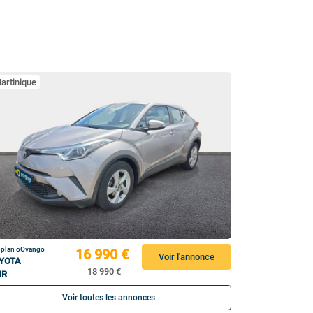
artinique
 plan oOvango
16 990 €
Voir l'annonce
YOTA
18 990 €
HR
Voir toutes les annonces