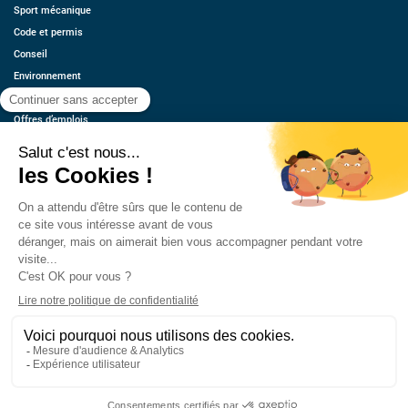
Sport mécanique
Code et permis
Conseil
Environnement
Économie
Offres d’emplois
Ressources
Contact
Qui sommes-nous ?
Estimez votre voiture
FAQ
Mentions légales
CGU
Retrouvez-nous