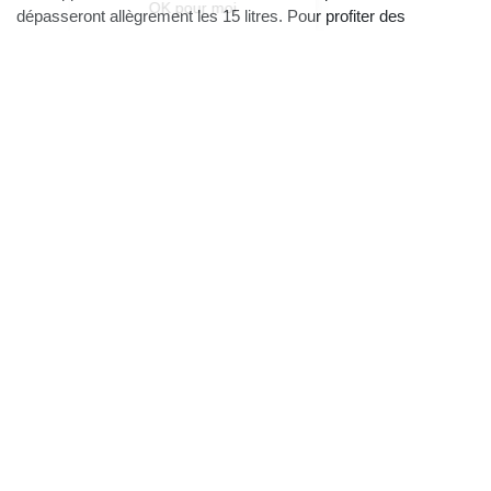
dépasseront allègrement les 15 litres. Pour profiter des
vocalises du V6, nous vous conseillons en revanche d’ouvrir les
fenêtres (le verre feuilleté des vitres garantit une insonorisation
optimale). Ce son se rapproche beaucoup de celui de l’
Alfa
Romeo Quadrifoglio
testée début 2023 sur Oovango.