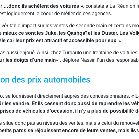
 …donc ils achètent des voitures »,
constate à La Réunion l
’est logiquement le coeur de métier de ces agences.
 de véritable impact sur les ventes de seconde main et certains
le mieux ce sont les Juke, les Qashqaï et les Duster.
Les Vol
 car leur prix est attractif et accessible pour eux
. »
 pas aussi enjoué. Ainsi, chez Turbauto une trentaine de voiture
ur les doigts d’une main
« , déplore Nassir, l’un des responsab
tion des prix automobiles
, se fournissent directement auprès des concessionnaires. «
L
ûr les vendre. Et ils cessent donc aussi de reprendre les vé
reprises
de véhicules d’occasion,
il n’y a plus de possibilité
situe donc pas au niveau des ventes, mais à celui du renouve
tits parcs se réjouissent encore de leurs ventes, mais ils 