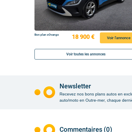
Bon plan oOvango
18 900 €
Voir l'annonce
Voir toutes les annonces
Newsletter
Recevez nos bons plans autos en exclusi
auto/moto en Outre-mer, chaque dernie
Commentaires (0)