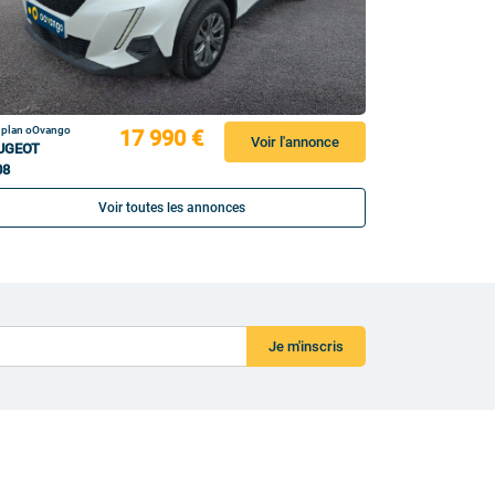
 plan oOvango
17 990 €
Voir l'annonce
UGEOT
08
Voir toutes les annonces
Je m'inscris