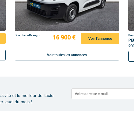
Bon plan oOvango
Bon
16 900 €
Voir l'annonce
PE
20
Voir toutes les annonces
vité et le meilleur de l’actu
r jeudi du mois !