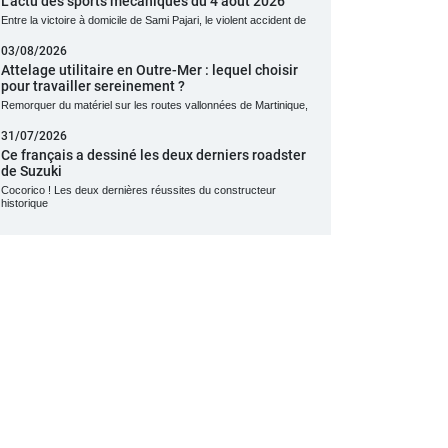
L’actu des sports mécaniques du 4 août 2026
Entre la victoire à domicile de Sami Pajari, le violent accident de
03/08/2026
Attelage utilitaire en Outre-Mer : lequel choisir
pour travailler sereinement ?
Remorquer du matériel sur les routes vallonnées de Martinique,
31/07/2026
Ce français a dessiné les deux derniers roadster
de Suzuki
Cocorico ! Les deux dernières réussites du constructeur
historique