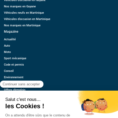
Véhicules d’occasion en Guyane
Nos marques en Guyane
Véhicules neufs en Martinique
Véhicules d’occasion en Martinique
Nos marques en Martinique
Magazine
Actualité
Auto
Moto
Sport mécanique
Code et permis
Conseil
Environnement
Économie
Offres d’emplois
Ressources
Contact
Qui sommes-nous ?
Estimez votre voiture