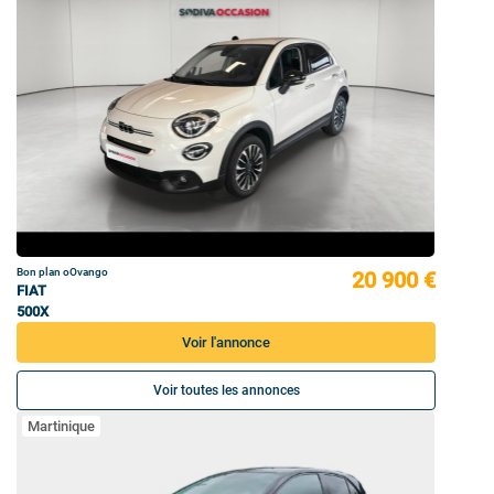
Bon plan oOvango
20 900 €
FIAT
500X
Voir l'annonce
Voir toutes les annonces
Martinique