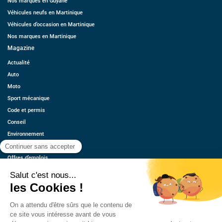
Nos marques en Guyane
Véhicules neufs en Martinique
Véhicules d’occasion en Martinique
Nos marques en Martinique
Magazine
Actualité
Auto
Moto
Sport mécanique
Code et permis
Conseil
Environnement
Économie
Offres d’emplois
Ressources
Contact
Qui sommes-nous ?
Estimez votre voiture
FAQ