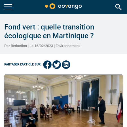
search
Fond vert : quelle transition
écologique en Martinique ?
Par Redaction | Le 16/02/2023 |
Environnement
PARTAGER L'ARTICLE SUR :