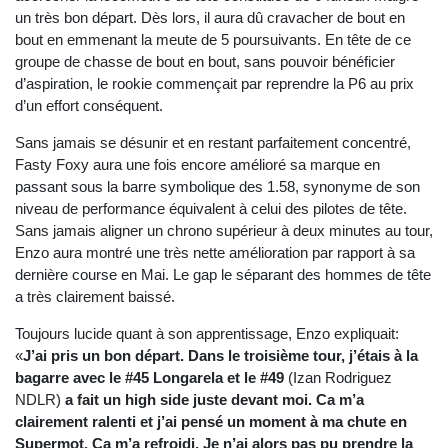
un très bon départ. Dès lors, il aura dû cravacher de bout en
bout en emmenant la meute de 5 poursuivants. En tête de ce
groupe de chasse de bout en bout, sans pouvoir bénéficier
d’aspiration, le rookie commençait par reprendre la P6 au prix
d’un effort conséquent.
Sans jamais se désunir et en restant parfaitement concentré,
Fasty Foxy aura une fois encore amélioré sa marque en
passant sous la barre symbolique des 1.58, synonyme de son
niveau de performance équivalent à celui des pilotes de tête.
Sans jamais aligner un chrono supérieur à deux minutes au tour,
Enzo aura montré une très nette amélioration par rapport à sa
dernière course en Mai. Le gap le séparant des hommes de tête
a très clairement baissé.
Toujours lucide quant à son apprentissage, Enzo expliquait:
«
J’ai pris un bon départ. Dans le troisième tour, j’étais à la
bagarre avec le #45 Longarela et le #49
(Izan Rodriguez
NDLR)
a fait un high side juste devant moi. Ca m’a
clairement ralenti et j’ai pensé un moment à ma chute en
Supermot. Ca m’a refroidi. Je n’ai alors pas pu prendre la