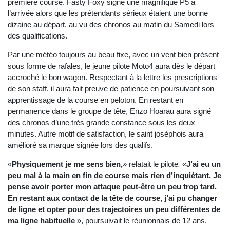
première course. Fasty Foxy signe une magnifique P5 à
l’arrivée alors que les prétendants sérieux étaient une bonne
dizaine au départ, au vu des chronos au matin du Samedi lors
des qualifications.
Par une météo toujours au beau fixe, avec un vent bien présent
sous forme de rafales, le jeune pilote Moto4 aura dès le départ
accroché le bon wagon. Respectant à la lettre les prescriptions
de son staff, il aura fait preuve de patience en poursuivant son
apprentissage de la course en peloton. En restant en
permanence dans le groupe de tête, Enzo Hoarau aura signé
des chronos d’une très grande constance sous les deux
minutes. Autre motif de satisfaction, le saint joséphois aura
amélioré sa marque signée lors des qualifs.
«
Physiquement je me sens bien,
»
relatait le pilote
. «
J’ai eu un
peu mal à la main en fin de course mais rien d’inquiétant. Je
pense avoir porter mon attaque peut-être un peu trop tard.
En restant aux contact de la tête de course, j’ai pu changer
de ligne et opter pour des trajectoires un peu différentes de
ma ligne habituelle
», poursuivait le réunionnais de 12 ans.