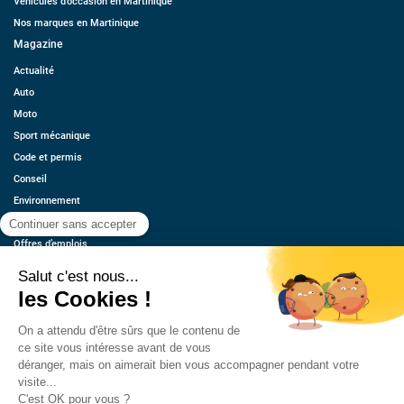
Véhicules d’occasion en Martinique
Nos marques en Martinique
Magazine
Actualité
Auto
Moto
Sport mécanique
Code et permis
Conseil
Environnement
Économie
Offres d’emplois
Ressources
Contact
Qui sommes-nous ?
Estimez votre voiture
FAQ
Mentions légales
CGU