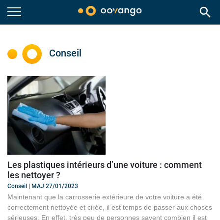
search
Conseil
Les plastiques intérieurs d’une voiture : comment
les nettoyer ?
Conseil | MAJ 27/01/2023
Maintenant que la carrosserie extérieure de votre voiture a été
correctement nettoyée et cirée, il est temps de passer aux choses
sérieuses. En effet, très peu de personnes savent combien il est