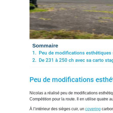
Sommaire
Peu de modifications esthétiques
De 231 à 250 ch avec sa carto sta
Peu de modifications esth
Nicolas a réalisé peu de modifications esthétiq
Compétition pour la route. Il en utilise quatre a
À l’intérieur des sièges cuir, un
covering
carbon