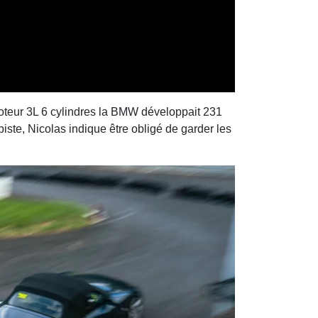
n moteur 3L 6 cylindres la BMW développait 231
piste, Nicolas indique être obligé de garder les