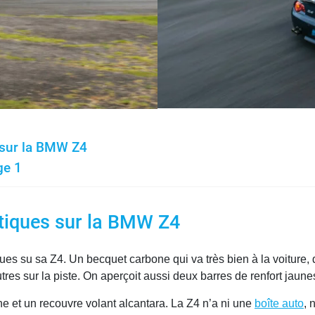
 sur la BMW Z4
ge 1
étiques sur la BMW Z4
ues su sa Z4. Un becquet carbone qui va très bien à la voiture, 
utres sur la piste. On aperçoit aussi deux barres de renfort jaune
e et un recouvre volant alcantara. La Z4 n’a ni une
boîte auto
, 