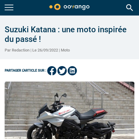
search
Suzuki Katana : une moto inspirée
du passé !
Par Redaction | Le 26/09/2022 |
Moto
PARTAGER L'ARTICLE SUR :