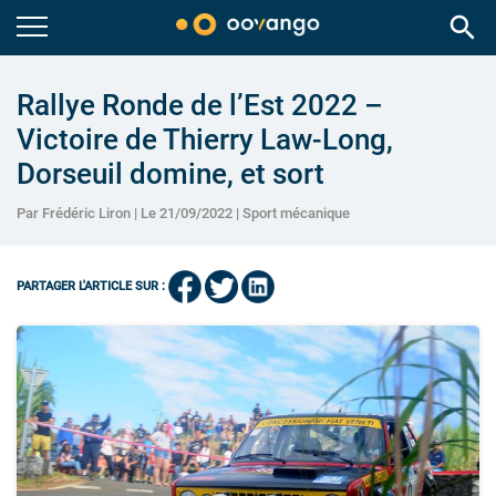
search
Rallye Ronde de l’Est 2022 –
Victoire de Thierry Law-Long,
Dorseuil domine, et sort
Par Frédéric Liron | Le 21/09/2022 |
Sport mécanique
PARTAGER L'ARTICLE SUR :