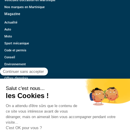
Véhicules d’occasion en Martinique
Nos marques en Martinique
Magazine
Actualité
Auto
Moto
Sport mécanique
Code et permis
Conseil
Environnement
Économie
Offres d’emplois
Ressources
Contact
Qui sommes-nous ?
Estimez votre voiture
FAQ
Mentions légales
CGU