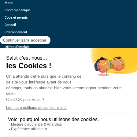
Moto
Sport mécanique
Code et permis
Conseil
Environnement
Économie
Offres d’emplois
Ressources
Contact
Qui sommes-nous ?
Estimez votre voiture
FAQ
Mentions légales
CGU
Retrouvez-nous