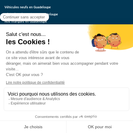
Véhicules neufs en Guadeloupe
Véhicules d’occasion en Guadeloupe
Nos marques en Guadeloupe
Véhicules neufs en Guyane
Véhicules d’occasion en Guyane
Nos marques en Guyane
Véhicules neufs en Martinique
Véhicules d’occasion en Martinique
Nos marques en Martinique
Magazine
Actualité
Auto
Moto
Sport mécanique
Code et permis
Conseil
Environnement
Économie