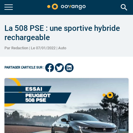
search
La 508 PSE : une sportive hybride
rechargeable
Par Redaction | Le 07/01/2022 |
Auto
PARTAGER L'ARTICLE SUR :