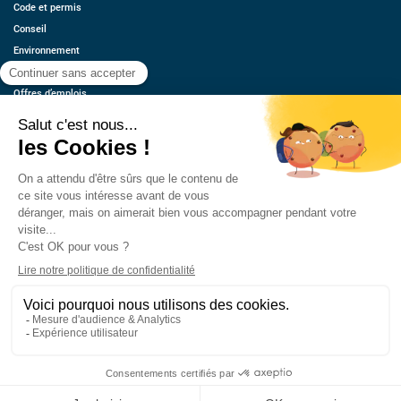
Code et permis
Conseil
Environnement
Économie
Offres d’emplois
Ressources
Contact
Qui sommes-nous ?
Estimez votre voiture
FAQ
Mentions légales
CGU
Retrouvez-nous
© 2026 oovango, Tous droits réservés