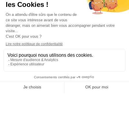
BMW G82 440i
PARTAGER L'ARTICLE SUR :
Bons plans
Martinique