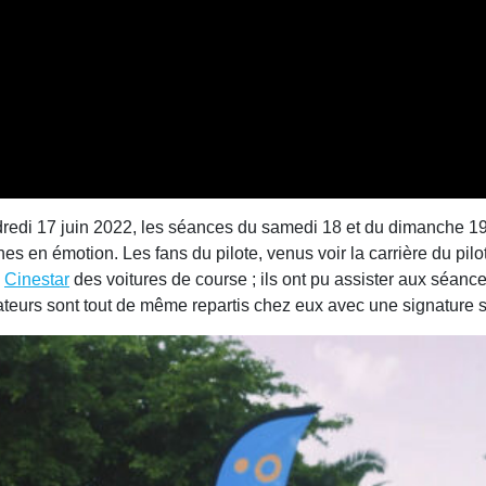
dredi 17 juin 2022, les séances du samedi 18 et du dimanche 19 j
es en émotion. Les fans du pilote, venus voir la carrière du pil
u
Cinestar
des voitures de course ; ils ont pu assister aux séan
tateurs sont tout de même repartis chez eux avec une signature