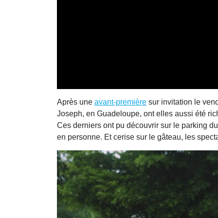
Après une
avant-première
sur invitation le ven
Joseph, en Guadeloupe, ont elles aussi été rich
Ces derniers ont pu découvrir sur le parking d
en personne. Et cerise sur le gâteau, les spec