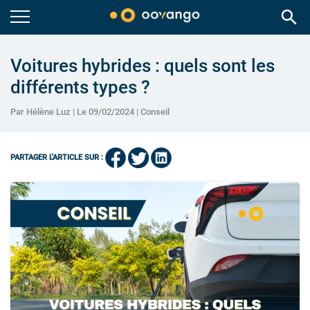
search
Voitures hybrides : quels sont les
différents types ?
Par Hélène Luz | Le 09/02/2024 |
Conseil
PARTAGER L'ARTICLE SUR :