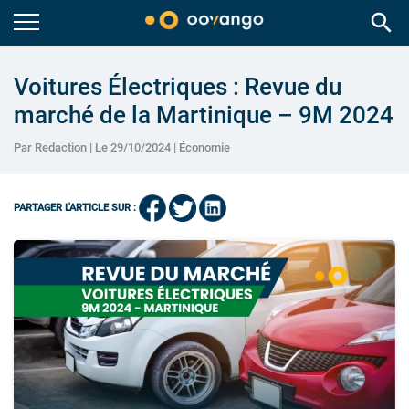
search
Voitures Électriques : Revue du
marché de la Martinique – 9M 2024
Par Redaction | Le 29/10/2024 |
Économie
PARTAGER L'ARTICLE SUR :