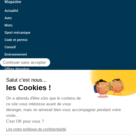
Magazine
Actualité
Auto
Moto
Sport mécanique
Code et permis
Conseil
Environnement
Économie
Offres d’emplois
Ressources
Contact
Qui sommes-nous ?
Estimez votre voiture
FAQ
Mentions légales
CGU
Retrouvez-nous