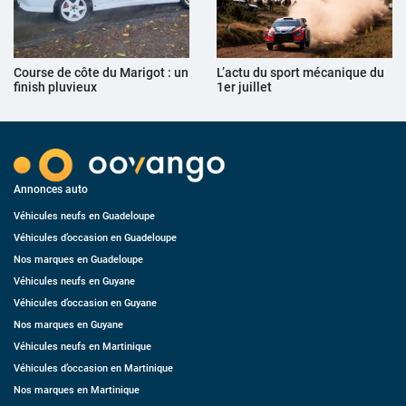
Course de côte du Marigot : un
L’actu du sport mécanique du
finish pluvieux
1er juillet
Annonces auto
Véhicules neufs en Guadeloupe
Véhicules d’occasion en Guadeloupe
Nos marques en Guadeloupe
Véhicules neufs en Guyane
Véhicules d’occasion en Guyane
Nos marques en Guyane
Véhicules neufs en Martinique
Véhicules d’occasion en Martinique
Nos marques en Martinique