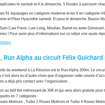
péciales le samedi et 4 le dimanche. 5 Routes à parcourir chac
a les 91 équipages en catégorie moderne et les 6 en catégorie 
erie et Piton Hyacinthe samedi. Et pour le dimanche, Bassin Ma
s Sam Caw Freve, Law Long, Moullan, Barret ou autre Dorseueil. 
ories ! Pour avoir plus d’informations sur ce rallye une seule r
 1000km
 Run Alpha au circuit Félix Guichard
obile du weekend à La Réunion est le Run Alpha 200m. Le circuit
 n’ont alors eu d’autre choix que d’organiser cette course d’a
 a déjà pris contact avec l’organisation.
 au tarif fort intéressant de 30€ et qui sera alors gratuite pour 
partis en 7 catégories :
 roues Motrices ; Turbo 2 Roues Motrices et Turbo 4 Roues Motri