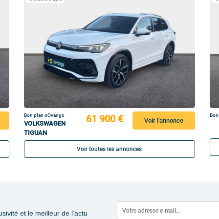
Bon plan oOvango
Bon
61 900 €
Voir l'annonce
VOLKSWAGEN
TIGUAN
Voir toutes les annonces
vité et le meilleur de l’actu