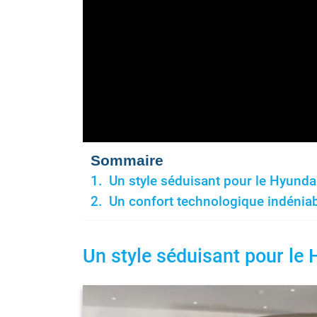
Sommaire
Un style séduisant pour le Hyunda
Un confort technologique indénia
Un style séduisant pour le