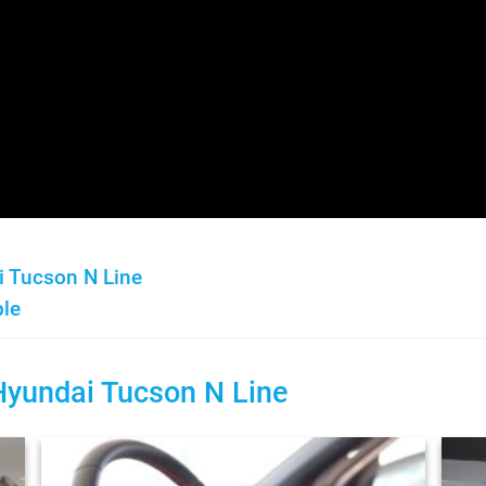
i Tucson N Line
ble
 Hyundai Tucson N Line