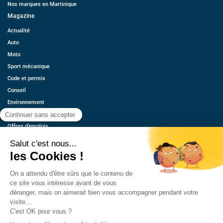
Nos marques en Martinique
Magazine
Actualité
Auto
Moto
Sport mécanique
Code et permis
Conseil
Environnement
Économie
Offres d’emplois
Ressources
Contact
Qui sommes-nous ?
Estimez votre voiture
FAQ
Mentions légales
CGU