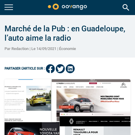
search
Marché de la Pub : en Guadeloupe,
l’auto aime la radio
Par Redaction | Le 14/09/2021 |
Économie
PARTAGER L'ARTICLE SUR :