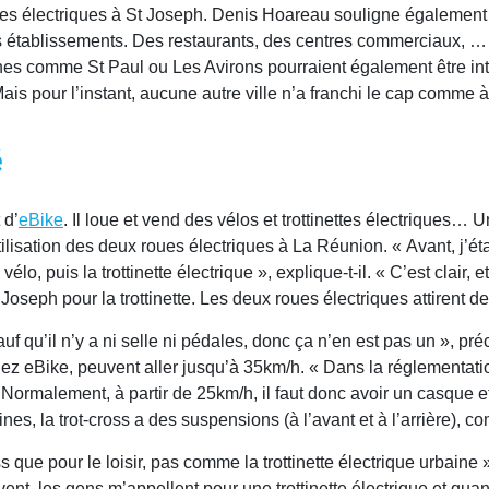
ttes électriques à St Joseph. Denis Hoareau souligne également l
s établissements. Des restaurants, des centres commerciaux, … Le
es comme St Paul ou Les Avirons pourraient également être int
Mais pour l’instant, aucune autre ville n’a franchi le cap comme 
é
 d’
eBike
. Il loue et vend des vélos et trottinettes électriques…
tilisation des deux roues électriques à La Réunion. « Avant, j’ét
 vélo, puis la trottinette électrique », explique-t-il. « C’est clair, 
Joseph pour la trottinette. Les deux roues électriques attirent 
auf qu’il n’y a ni selle ni pédales, donc ça n’en est pas un », p
s, chez eBike, peuvent aller jusqu’à 35km/h. « Dans la réglementa
Normalement, à partir de 25km/h, il faut donc avoir un casque 
aines, la trot-cross a des suspensions (à l’avant et à l’arrière),
cross que pour le loisir, pas comme la trottinette électrique urbai
nt, les gens m’appellent pour une trottinette électrique et quand 