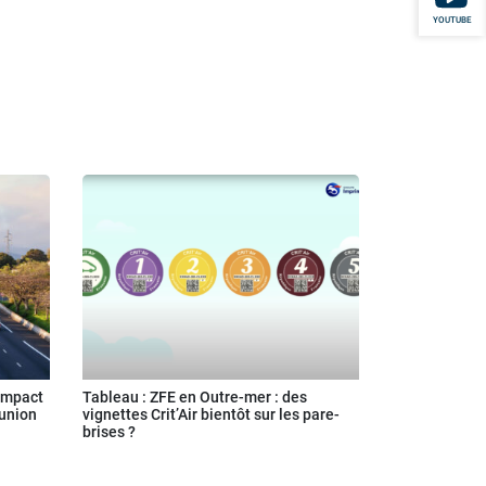
YOUTUBE
impact
Tableau : ZFE en Outre-mer : des
éunion
vignettes Crit’Air bientôt sur les pare-
brises ?