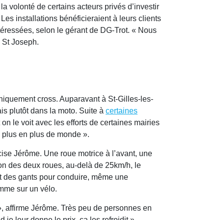
a volonté de certains acteurs privés d’investir
s installations bénéficieraient à leurs clients
éressées, selon le gérant de DG-Trot. « Nous
à St Joseph.
 Uniquement cross. Auparavant à St-Gilles-les-
ais plutôt dans la moto. Suite à
certaines
et on le voit avec les efforts de certaines mairies
de plus en plus de monde ».
récise Jérôme. Une roue motrice à l’avant, une
tion des deux roues, au-delà de 25km/h, le
et des gants pour conduire, même une
 comme sur un vélo.
ne », affirme Jérôme. Très peu de personnes en
je leur donne le prix, ça les refroidit »,