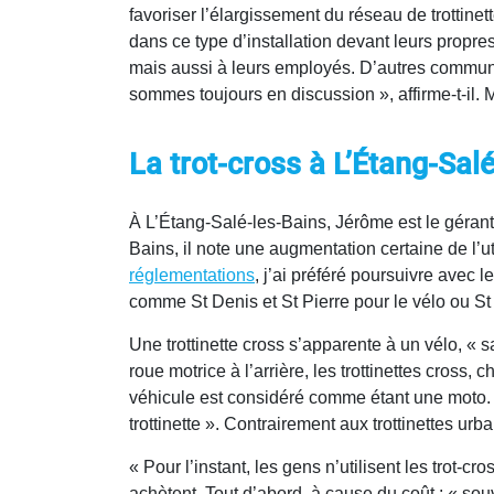
favoriser l’élargissement du réseau de trottine
dans ce type d’installation devant leurs propre
mais aussi à leurs employés. D’autres commun
sommes toujours en discussion », affirme-t-il. 
La trot-cross à L’Étang-Sal
À L’Étang-Salé-les-Bains, Jérôme est le gérant
Bains, il note une augmentation certaine de l’u
réglementations
, j’ai préféré poursuivre avec le
comme St Denis et St Pierre pour le vélo ou St 
Une trottinette cross s’apparente à un vélo, « s
roue motrice à l’arrière, les trottinettes cros
véhicule est considéré comme étant une moto. 
trottinette ». Contrairement aux trottinettes urb
« Pour l’instant, les gens n’utilisent les trot-
achètent. Tout d’abord, à cause du coût : « souve