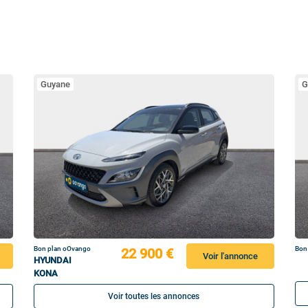
Guyane
G
Bon plan oOvango
Bon
22 900 €
Voir l'annonce
HYUNDAI
KONA
Voir toutes les annonces