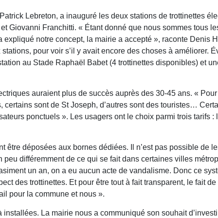
atrick Lebreton, a inauguré les deux stations de trottinettes éle
 et Giovanni Franchitti. « Étant donné que nous sommes tous l
on a expliqué notre concept, la mairie a accepté », raconte Deni
stations, pour voir s’il y avait encore des choses à améliorer. É
 station au Stade Raphaël Babet (4 trottinettes disponibles) et un
électriques auraient plus de succès auprès des 30-45 ans. « Pour l
 certains sont de St Joseph, d’autres sont des touristes… Certain
teurs ponctuels ». Les usagers ont le choix parmi trois tarifs : l
ent être déposées aux bornes dédiées. Il n’est pas possible de le
un peu différemment de ce qui se fait dans certaines villes métro
uasiment un an, on a eu aucun acte de vandalisme. Donc ce sy
t des trottinettes. Et pour être tout à fait transparent, le fait d
ail pour la commune et nous ».
à installées. La mairie nous a communiqué son souhait d’investir