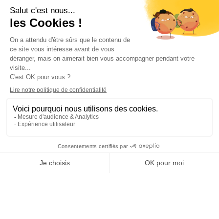
Triumph Street Triple 660s version 2020 (credit
Pauline Delnard)
PARTAGER L'ARTICLE SUR :
Bons plans
Guadeloupe