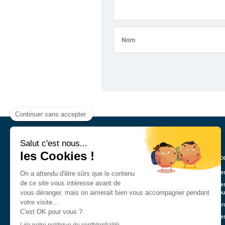
Annonce
Véhicule
Véhicule
Guadelo
Nos marq
Véhicule