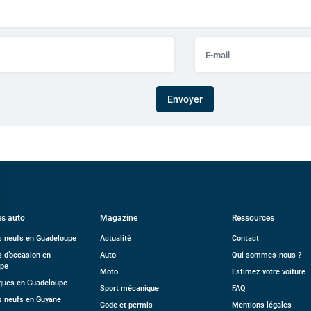
Envoyer
s auto
Magazine
Ressources
s neufs en Guadeloupe
Actualité
Contact
s d’occasion en
Auto
Qui sommes-nous ?
upe
Moto
Estimez votre voiture
ues en Guadeloupe
Sport mécanique
FAQ
s neufs en Guyane
Code et permis
Mentions légales