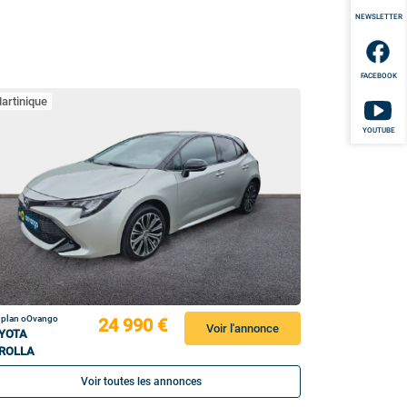
NEWSLETTER
FACEBOOK
artinique
YOUTUBE
 plan oOvango
24 990 €
Voir l'annonce
YOTA
ROLLA
Voir toutes les annonces