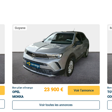
Guyane
M
Bon plan oOvango
Bon
23 900 €
Voir l'annonce
OPEL
TO
MOKKA
CO
Voir toutes les annonces