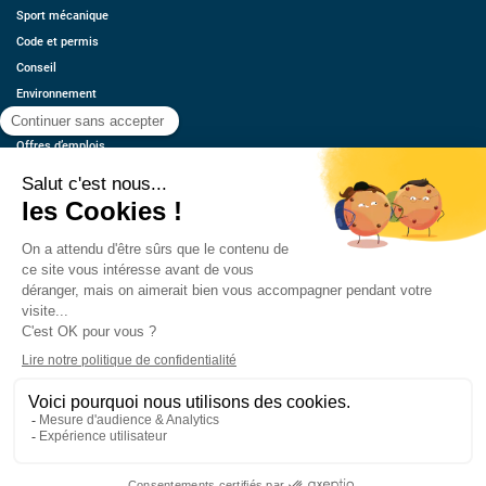
Sport mécanique
Code et permis
Conseil
Environnement
Économie
Offres d’emplois
Ressources
Contact
Qui sommes-nous ?
Estimez votre voiture
FAQ
Mentions légales
CGU
Retrouvez-nous