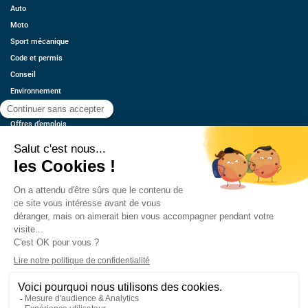
Auto
Moto
Sport mécanique
Code et permis
Conseil
Environnement
Économie
Offres d’emplois
Ressources
Contact
Qui sommes-nous ?
Estimez votre voiture
FAQ
Mentions légales
CGU
Retrouvez-nous