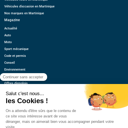
Véhicules d’occasion en Martinique
Nos marques en Martinique
Magazine
Actualité
Auto
Moto
Sport mécanique
Code et permis
Conseil
Environnement
Économie
Offres d’emplois
Ressources
Contact
Qui sommes-nous ?
Estimez votre voiture
FAQ
Mentions légales