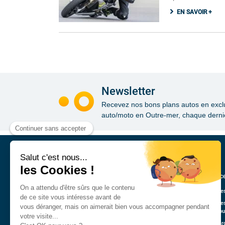
EN SAVOIR +
Newsletter
Recevez nos bons plans autos en exclusi
auto/moto en Outre-mer, chaque dernie
Annonce
Véhicule
Véhicule
Guadelo
Nos marq