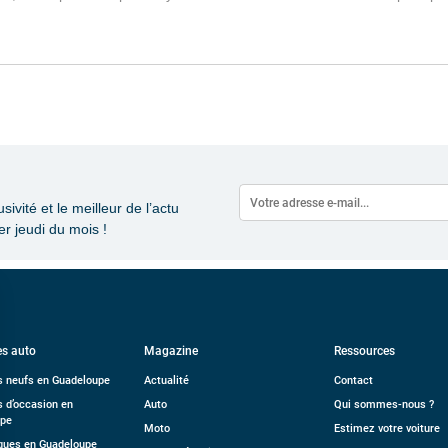
vité et le meilleur de l’actu
r jeudi du mois !
s auto
Magazine
Ressources
s neufs en Guadeloupe
Actualité
Contact
s d’occasion en
Auto
Qui sommes-nous ?
upe
Moto
Estimez votre voiture
ues en Guadeloupe