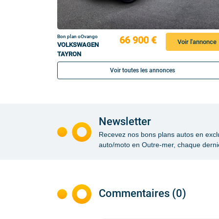
Bon plan oOvango
66 900 €
Voir l'annonce
VOLKSWAGEN
TAYRON
Voir toutes les annonces
Newsletter
Recevez nos bons plans autos en exclusi
auto/moto en Outre-mer, chaque dernie
Commentaires (0)