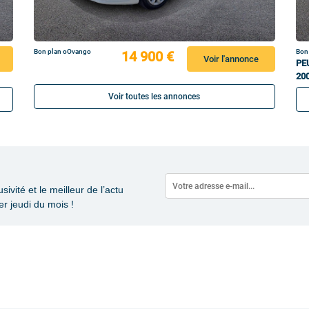
Bon plan oOvango
Bon
14 900 €
Voir l'annonce
PE
20
Voir toutes les annonces
vité et le meilleur de l’actu
r jeudi du mois !