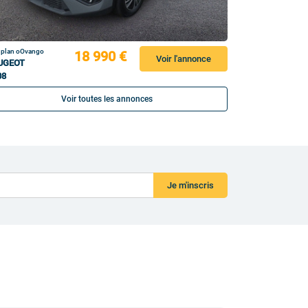
 plan oOvango
18 990 €
Voir l'annonce
UGEOT
08
Voir toutes les annonces
Je m'inscris