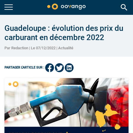
search
Guadeloupe : évolution des prix du
carburant en décembre 2022
Par Redaction | Le 07/12/2022 |
Actualité
PARTAGER L'ARTICLE SUR :